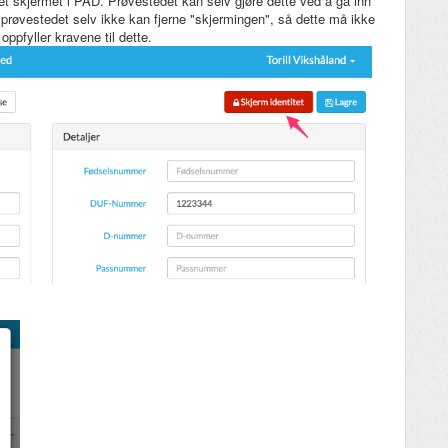
tet skjermet i PAD. Prøvestedet kan selv gjøre dette ved å gå inn
 prøvestedet selv ikke kan fjerne "skjermingen", så dette må ikke
oppfyller kravene til dette.