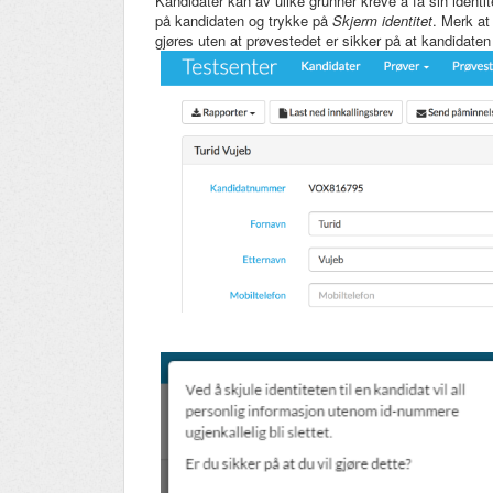
Kandidater kan av ulike grunner kreve å få sin identi
på kandidaten og trykke på
Skjerm identitet
. Merk at
gjøres uten at prøvestedet er sikker på at kandidaten 