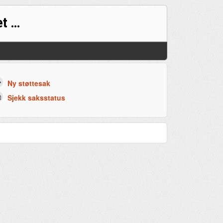
Support for det prøveadministrative systemet (PAD)
Ny støttesak
Sjekk saksstatus