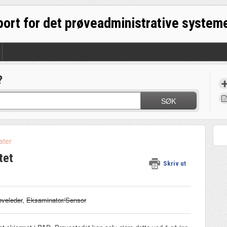
?
SØK
ater
tet
Skriv ut
øveleder
,
Eksaminator/Sensor