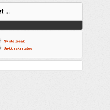
Support for det prøveadministrative systemet (PAD)
Ny støttesak
Sjekk saksstatus