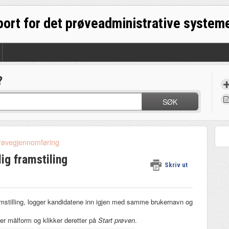
?
SØK
røvegjennomføring
lig framstiling
Skriv ut
ramstilling, logger kandidatene inn igjen med samme brukernavn og
ger målform og klikker deretter på
Start prøven
.