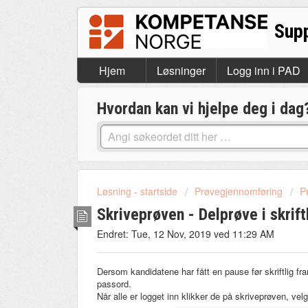
Hjem
Løsninger
Logg inn i PAD
Hvordan kan vi hjelpe deg i dag
Løsning - startside
Prøvegjennomføring
P
Skriveprøven - Delprøve i skrift
Endret: Tue, 12 Nov, 2019 ved 11:29 AM
Dersom kandidatene har fått en pause før skriftlig f
passord.
Når alle er logget inn klikker de på skriveprøven, vel