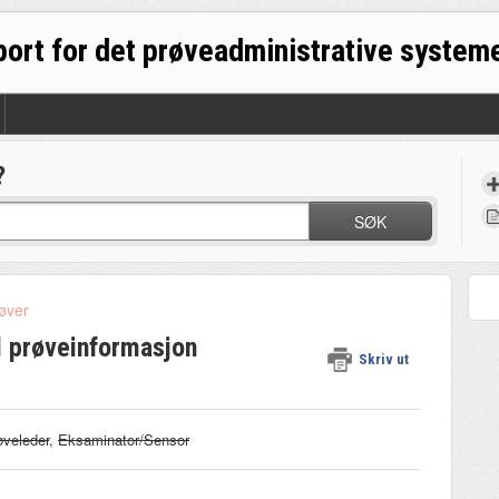
?
SØK
øver
l prøveinformasjon
Skriv ut
øveleder
,
Eksaminator/Sensor