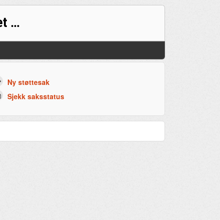
Support for det prøveadministrative systemet (PAD)
Ny støttesak
Sjekk saksstatus