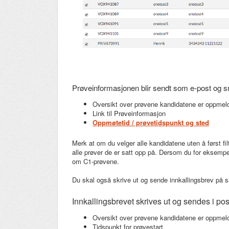
Prøveinformasjonen blir sendt som e-post og 
Oversikt over prøvene kandidatene er oppmeldt
Link til Prøveinformasjon
Oppmøtetid / prøvetidspunkt og sted
Merk at om du velger alle kandidatene uten å først fi
alle prøver de er satt opp på. Dersom du for eksempe
om C1-prøvene.
Du skal også skrive ut og sende innkallingsbrev p
Innkallingsbrevet skrives ut og sendes i pos
Oversikt over prøvene kandidatene er oppmeldt
Tidspunkt for prøvestart