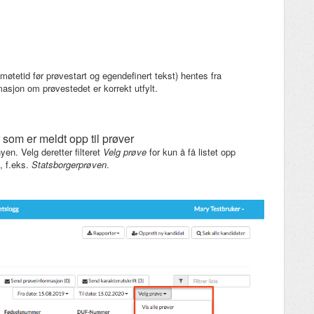
møtetid før prøvestart og egendefinert tekst) hentes fra
ormasjon om prøvestedet er korrekt utfylt.
 som er meldt opp til prøver
en. Velg deretter filteret
Velg prøve
for kun å få listet opp
, f.eks.
Statsborgerprøven
.