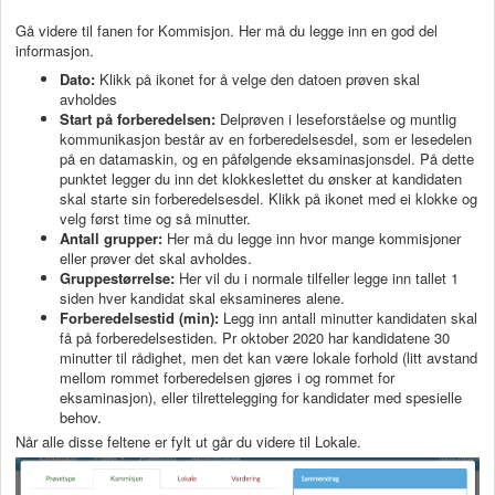
Gå videre til fanen for Kommisjon. Her må du legge inn en god del
informasjon.
Dato:
Klikk på ikonet for å velge den datoen prøven skal
avholdes
Start på forberedelsen:
Delprøven i leseforståelse og muntlig
kommunikasjon består av en forberedelsesdel, som er lesedelen
på en datamaskin, og en påfølgende eksaminasjonsdel. På dette
punktet legger du inn det klokkeslettet du ønsker at kandidaten
skal starte sin forberedelsesdel. Klikk på ikonet med ei klokke og
velg først time og så minutter.
Antall grupper:
Her må du legge inn hvor mange kommisjoner
eller prøver det skal avholdes.
Gruppestørrelse:
Her vil du i normale tilfeller legge inn tallet 1
siden hver kandidat skal eksamineres alene.
Forberedelsestid (min):
Legg inn antall minutter kandidaten skal
få på forberedelsestiden. Pr oktober 2020 har kandidatene 30
minutter til rådighet, men det kan være lokale forhold (litt avstand
mellom rommet forberedelsen gjøres i og rommet for
eksaminasjon), eller tilrettelegging for kandidater med spesielle
behov.
Når alle disse feltene er fylt ut går du videre til Lokale.