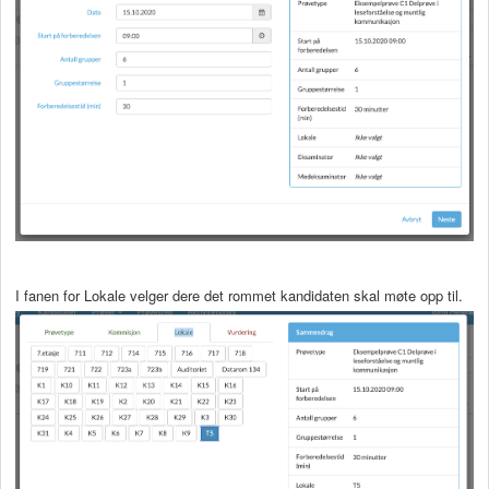
I fanen for Lokale velger dere det rommet kandidaten skal møte opp til.